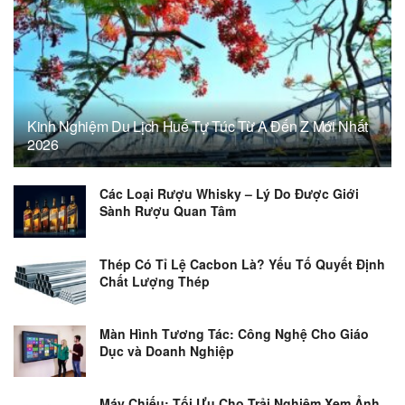
Kinh Nghiệm Du Lịch Huế Tự Túc Từ A Đến Z Mới Nhất
2026
Các Loại Rượu Whisky – Lý Do Được Giới
Sành Rượu Quan Tâm
Thép Có Tỉ Lệ Cacbon Là? Yếu Tố Quyết Định
Chất Lượng Thép
Màn Hình Tương Tác: Công Nghệ Cho Giáo
Dục và Doanh Nghiệp
Máy Chiếu: Tối Ưu Cho Trải Nghiệm Xem Ảnh,