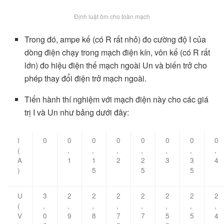
Định luật ôm cho toàn mạch
Trong đó, ampe kế (có R rất nhỏ) đo cường độ I của
dòng điện chạy trong mạch điện kín, vôn kế (có R rất
lớn) đo hiệu điện thế mạch ngoài Un và biến trở cho
phép thay đổi điện trở mạch ngoài.
Tiến hành thí nghiệm với mạch điện này cho các giá
trị I và Un như bảng dưới đây:
I
0
0
0
0
0
0
0
0
(
,
,
,
,
,
,
,
A
1
1
2
2
3
3
4
)
5
5
5
U
3
2
2
2
2
2
2
2
(
,
,
,
,
,
,
,
,
V
0
9
8
7
7
5
5
4