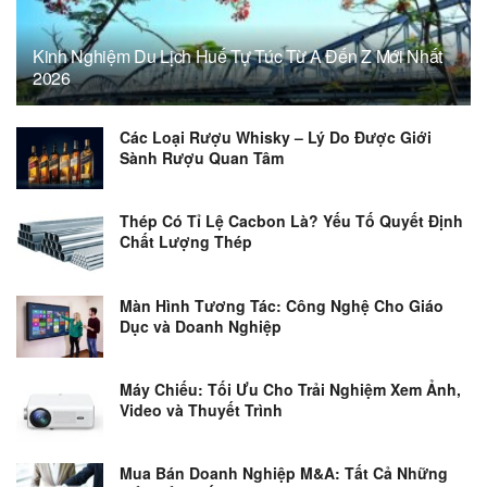
Kinh Nghiệm Du Lịch Huế Tự Túc Từ A Đến Z Mới Nhất
2026
Các Loại Rượu Whisky – Lý Do Được Giới
Sành Rượu Quan Tâm
Thép Có Tỉ Lệ Cacbon Là? Yếu Tố Quyết Định
Chất Lượng Thép
Màn Hình Tương Tác: Công Nghệ Cho Giáo
Dục và Doanh Nghiệp
Máy Chiếu: Tối Ưu Cho Trải Nghiệm Xem Ảnh,
Video và Thuyết Trình
Mua Bán Doanh Nghiệp M&A: Tất Cả Những