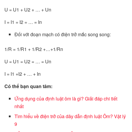
U = U1 + U2 + … + Un
I = I1 = I2 = … = In
Đối với đoạn mạch có điện trở mắc song song:
1/R = 1/R1 + 1/R2 +…+1/Rn
U = U1 = U2 = … = Un
I = I1 +I2 + … + In
Có thể bạn quan tâm:
Ứng dụng của định luật ôm là gì? Giải đáp chi tiết
nhất
Tìm hiểu về điện trở của dây dẫn định luật Ôm? Vật lý
9