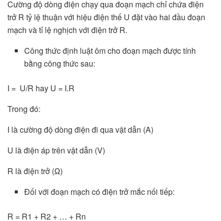
Cường độ dòng điện chạy qua đoạn mạch chỉ chứa điện
trở R tỷ lệ thuận với hiệu điện thế U đặt vào hai đầu đoạn
mạch và tỉ lệ nghịch với điện trở R.
Công thức định luật ôm cho đoạn mạch được tính
bằng công thức sau:
I = U/R hay U = I.R
Trong đó:
I là cường độ dòng điện đi qua vật dẫn (A)
U là điện áp trên vật dẫn (V)
R là điện trở (Ω)
Đối với đoạn mạch có điện trở mắc nối tiếp:
R = R1 + R2 + … + Rn