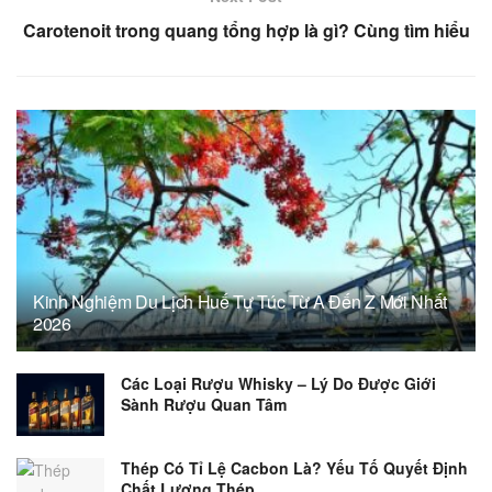
Carotenoit trong quang tổng hợp là gì? Cùng tìm hiểu
Kinh Nghiệm Du Lịch Huế Tự Túc Từ A Đến Z Mới Nhất
2026
Các Loại Rượu Whisky – Lý Do Được Giới
Sành Rượu Quan Tâm
Thép Có Tỉ Lệ Cacbon Là? Yếu Tố Quyết Định
Chất Lượng Thép