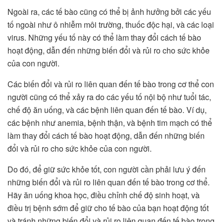
Ngoài ra, các tế bào cũng có thể bị ảnh hưởng bởi các yếu
tố ngoài như ô nhiễm môi trường, thuốc độc hại, và các loại
virus. Những yếu tố này có thể làm thay đổi cách tế bào
hoạt động, dẫn đến những biến đổi và rủi ro cho sức khỏe
của con người.
Các biến đổi và rủi ro liên quan đến tế bào trong cơ thể con
người cũng có thể xảy ra do các yếu tố nội bộ như tuổi tác,
chế độ ăn uống, và các bệnh liên quan đến tế bào. Ví dụ,
các bệnh như anemia, bệnh thận, và bệnh tim mạch có thể
làm thay đổi cách tế bào hoạt động, dẫn đến những biến
đổi và rủi ro cho sức khỏe của con người.
Do đó, để giữ sức khỏe tốt, con người cần phải lưu ý đến
những biến đổi và rủi ro liên quan đến tế bào trong cơ thể.
Hãy ăn uống khoa học, điều chỉnh chế độ sinh hoạt, và
điều trị bệnh sớm để giữ cho tế bào của bạn hoạt động tốt
và tránh những biến đổi và rủi ro liên quan đến tế bào trong