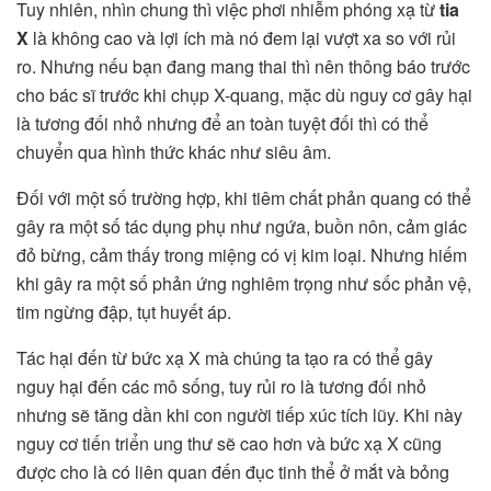
Tuy nhiên, nhìn chung thì việc phơi nhiễm phóng xạ từ
tia
X
là không cao và lợi ích mà nó đem lại vượt xa so với rủi
ro. Nhưng nếu bạn đang mang thai thì nên thông báo trước
cho bác sĩ trước khi chụp X-quang, mặc dù nguy cơ gây hại
là tương đối nhỏ nhưng để an toàn tuyệt đối thì có thể
chuyển qua hình thức khác như siêu âm.
Đối với một số trường hợp, khi tiêm chất phản quang có thể
gây ra một số tác dụng phụ như ngứa, buồn nôn, cảm giác
đỏ bừng, cảm thấy trong miệng có vị kim loại. Nhưng hiếm
khi gây ra một số phản ứng nghiêm trọng như sốc phản vệ,
tim ngừng đập, tụt huyết áp.
Tác hại đến từ bức xạ X
mà chúng ta tạo ra có thể gây
nguy hại đến các mô sống, tuy rủi ro là tương đối nhỏ
nhưng sẽ tăng dần khi con người tiếp xúc tích lũy. Khi này
nguy cơ tiến triển ung thư sẽ cao hơn và bức xạ X cũng
được cho là có liên quan đến đục tinh thể ở mắt và bỏng