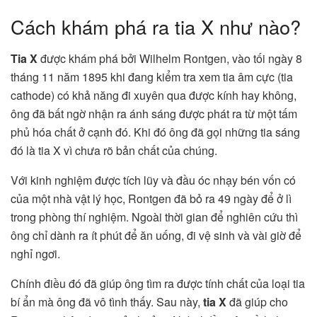
Cách khám phá ra tia X như nào?
Tia X
được khám phá bởi Wilhelm Rontgen, vào tối ngày 8
tháng 11 năm 1895 khi đang kiểm tra xem tia âm cực (tia
cathode) có khả năng đi xuyên qua được kính hay không,
ông đã bất ngờ nhận ra ánh sáng được phát ra từ một tấm
phủ hóa chất ở cạnh đó. Khi đó ông đã gọi những tia sáng
đó là
tia X
vì chưa rõ bản chất của chúng.
Với kinh nghiệm được tích lũy và đầu óc nhạy bén vốn có
của một nhà vật lý học, Rontgen đã bỏ ra 49 ngày để ở lì
trong phòng thí nghiệm. Ngoài thời gian để nghiên cứu thì
ông chỉ dành ra ít phút để ăn uống, đi vệ sinh và vài giờ để
nghỉ ngơi.
Chính điều đó đã giúp ông tìm ra được tính chất của loại tia
bí ẩn mà ông đã vô tình thấy. Sau này,
tia X
đã giúp cho