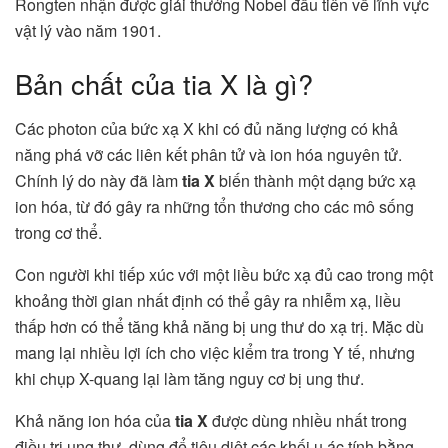
Rongten nhận được giải thưởng Nobel đầu tiên về lĩnh vực
vật lý vào năm 1901.
Bản chất của tia X là gì?
Các photon của bức xạ X khi có đủ năng lượng có khả
năng phá vỡ các liên kết phân tử và ion hóa nguyên tử.
Chính lý do này đã làm
tia X
biến thành một dạng bức xạ
ion hóa, từ đó gây ra những tổn thương cho các mô sống
trong cơ thể.
Con người khi tiếp xúc với một liều bức xạ đủ cao trong một
khoảng thời gian nhất định có thể gây ra nhiễm xạ, liều
thấp hơn có thể tăng khả năng bị ung thư do xạ trị. Mặc dù
mang lại nhiều lợi ích cho việc kiểm tra trong Y tế, nhưng
khi chụp X-quang lại làm tăng nguy cơ bị ung thư.
Khả năng ion hóa của
tia X
được dùng nhiều nhất trong
điều trị ung thư, dùng để tiêu diệt các khối u ác tính bằng