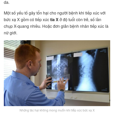
da.
Một số yếu tố gây tổn hại cho người bệnh khi tiếp xúc với
bức xạ X gồm có tiếp xúc
tia X
ở độ tuổi còn trẻ, số lần
chụp X-quang nhiều. Hoặc đơn giản bệnh nhân tiếp xúc là
nữ giới.
Những tác hại không mong muốn khi tiếp xúc bức xạ X