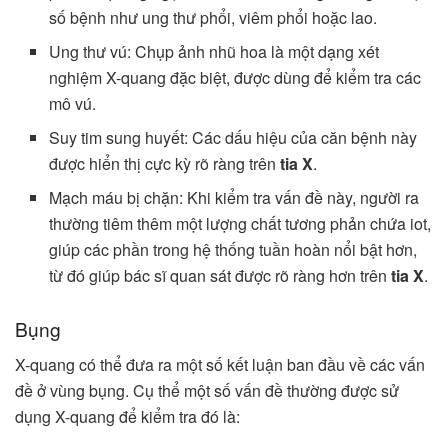
số bệnh như ung thư phổi, viêm phổi hoặc lao.
Ung thư vú: Chụp ảnh nhũ hoa là một dạng xét
nghiệm X-quang đặc biệt, được dùng để kiểm tra các
mô vú.
Suy tim sung huyết: Các dấu hiệu của căn bệnh này
được hiển thị cực kỳ rõ ràng trên
tia X
.
Mạch máu bị chặn: Khi kiểm tra vấn đề này, người ra
thường tiêm thêm một lượng chất tương phản chứa iot,
giúp các phần trong hệ thống tuần hoàn nổi bật hơn,
từ đó giúp bác sĩ quan sát được rõ ràng hơn trên
tia X
.
Bụng
X-quang có thể đưa ra một số kết luận ban đầu về các vấn
đề ở vùng bụng. Cụ thể một số vấn đề thường được sử
dụng X-quang để kiểm tra đó là: