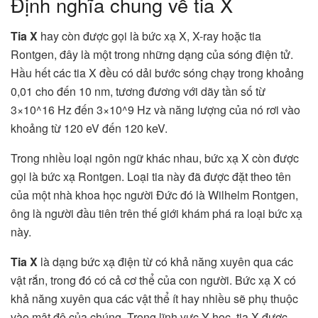
Định nghĩa chung về tia X
Tia X
hay còn được gọi là bức xạ X, X-ray hoặc tia
Rontgen, đây là một trong những dạng của sóng điện tử.
Hầu hết các
tia X
đều có dải bước sóng chạy trong khoảng
0,01 cho đến 10 nm, tương đương với dãy tần số từ
3×10^16 Hz đến 3×10^9 Hz và năng lượng của nó rơi vào
khoảng từ 120 eV đến 120 keV.
Trong nhiều loại ngôn ngữ khác nhau, bức xạ X còn được
gọi là bức xạ Rontgen. Loại tia này đã được đặt theo tên
của một nhà khoa học người Đức đó là Wilhelm Rontgen,
ông là người đầu tiên trên thế giới khám phá ra loại bức xạ
này.
Tia X
là dạng bức xạ điện từ có khả năng xuyên qua các
vật rắn, trong đó có cả cơ thể của con người. Bức xạ X có
khả năng xuyên qua các vật thể ít hay nhiều sẽ phụ thuộc
vào mật độ của chúng. Trong lĩnh vực Y học,
tia X
được